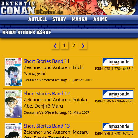
AKTUELL
STORY
MANGA
ANIME
News
Einleitung
Einleitung
Einleitung
SHORT STORIES BÄNDE
TV-Programm
Charaktere
Alle Bände
Episoden
Termine
Gosho Aoyama
Kapitelliste
Kinofilme
❮
1
2
❯
Umfragen
Conan's Items
Short Stories
Sprecher
Seitenhistorie
Musik
Short Stories Band 11
Zeichner und Autoren: Eiichi
Specials
ISBN: 978-3-7704-6465-4
Yamagishi
Datenschutz
DVDs
Deutsche Veröffentlichung: 15. Januar 2007
Kontakt
Impressum
Short Stories Band 12
Zeichner und Autoren: Yutaka
ISBN: 978-3-7704-6616-0
Abe, Denjirô Maru
Deutsche Veröffentlichung: 15. März 2007
Short Stories Band 13
Zeichner und Autoren: Masaru
ISBN: 978-3-7704-6713-6